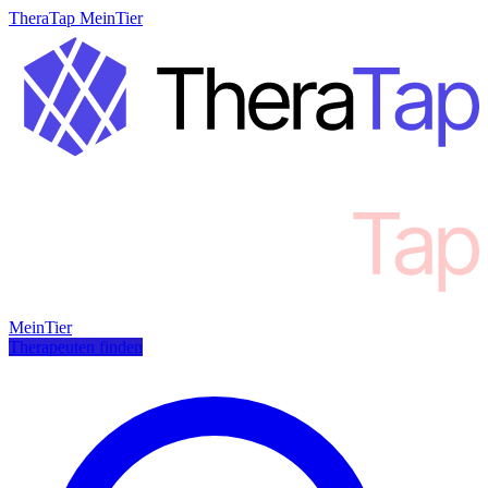
TheraTap MeinTier
MeinTier
Therapeuten finden