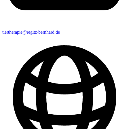
tiertherapie@regitz-bernhard.de