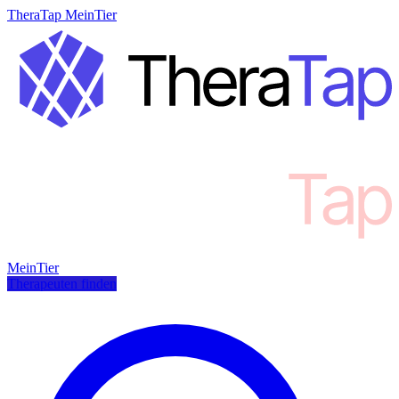
TheraTap MeinTier
MeinTier
Therapeuten finden