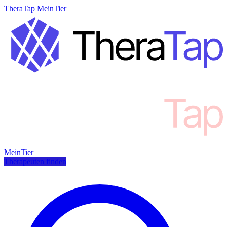
TheraTap MeinTier
MeinTier
Therapeuten finden