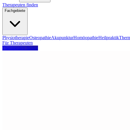
Therapeuten finden
Fachgebiete
Physiotherapie
Osteopathie
Akupunktur
Homöopathie
Heilpraktik
Therm
Für Therapeuten
Therapeuten finden