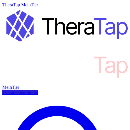
TheraTap MeinTier
MeinTier
Therapeuten finden