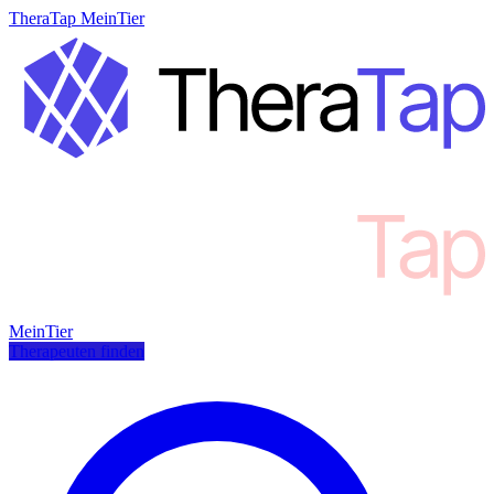
TheraTap MeinTier
MeinTier
Therapeuten finden