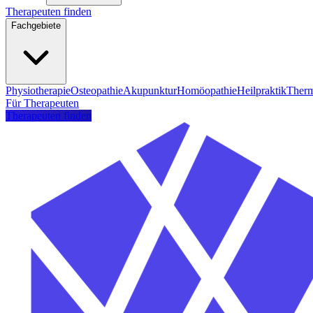
Therapeuten finden
Fachgebiete
Physiotherapie
Osteopathie
Akupunktur
Homöopathie
Heilpraktik
Therm
Für Therapeuten
Therapeuten finden