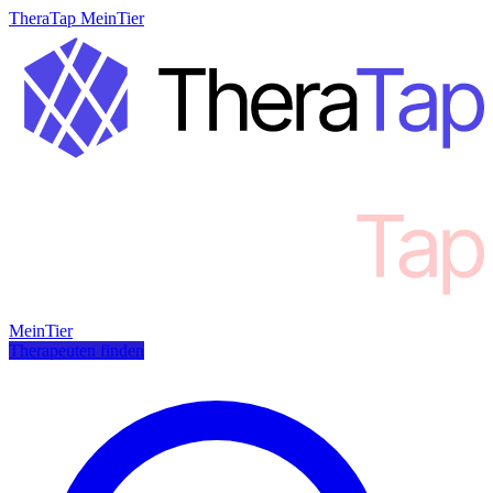
TheraTap MeinTier
MeinTier
Therapeuten finden