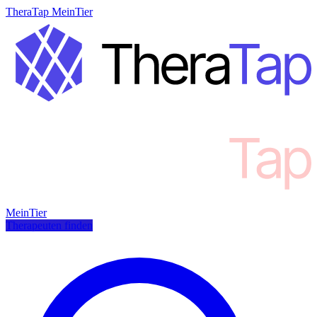
TheraTap MeinTier
MeinTier
Therapeuten finden