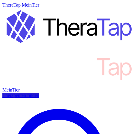
TheraTap MeinTier
MeinTier
Therapeuten finden