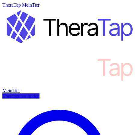
TheraTap MeinTier
MeinTier
Therapeuten finden