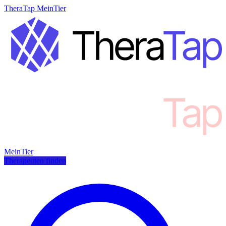
TheraTap MeinTier
MeinTier
Therapeuten finden