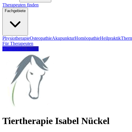
Therapeuten finden
Fachgebiete
Physiotherapie
Osteopathie
Akupunktur
Homöopathie
Heilpraktik
Therm
Für Therapeuten
Therapeuten finden
Tiertherapie Isabel Nückel