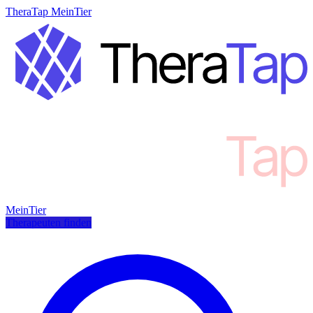
TheraTap MeinTier
MeinTier
Therapeuten finden