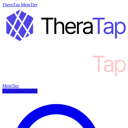
TheraTap MeinTier
MeinTier
Therapeuten finden