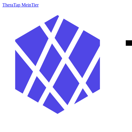
TheraTap MeinTier