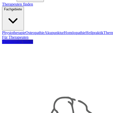
Therapeuten finden
Fachgebiete
Physiotherapie
Osteopathie
Akupunktur
Homöopathie
Heilpraktik
Therm
Für Therapeuten
Therapeuten finden