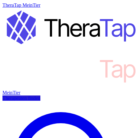
TheraTap MeinTier
MeinTier
Therapeuten finden