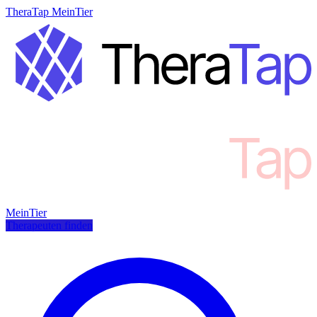
TheraTap MeinTier
MeinTier
Therapeuten finden