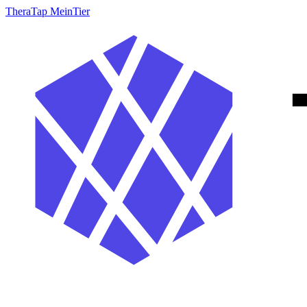
TheraTap MeinTier