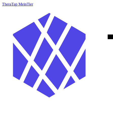
TheraTap MeinTier