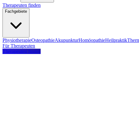
Therapeuten finden
Fachgebiete
Physiotherapie
Osteopathie
Akupunktur
Homöopathie
Heilpraktik
Therm
Für Therapeuten
Therapeuten finden