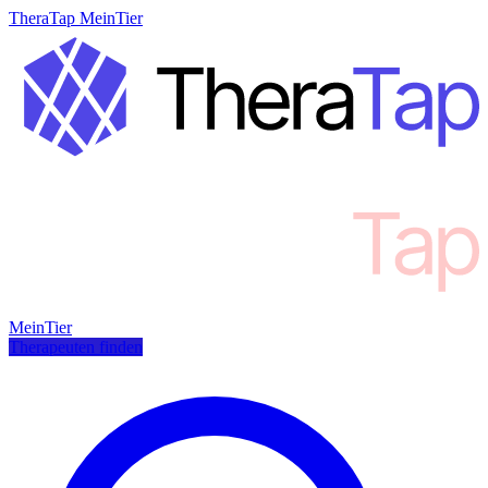
TheraTap MeinTier
MeinTier
Therapeuten finden