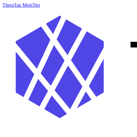
TheraTap MeinTier