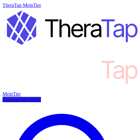
TheraTap MeinTier
MeinTier
Therapeuten finden