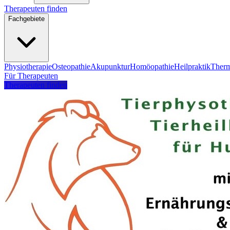
Therapeuten finden
Fachgebiete
Physiotherapie
Osteopathie
Akupunktur
Homöopathie
Heilpraktik
Therm
Für Therapeuten
Therapeuten finden