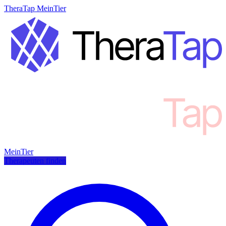
TheraTap MeinTier
MeinTier
Therapeuten finden