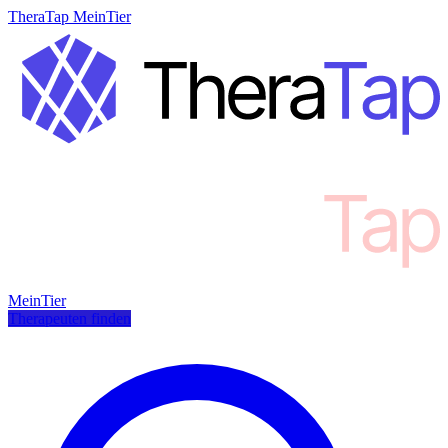
TheraTap MeinTier
MeinTier
Therapeuten finden