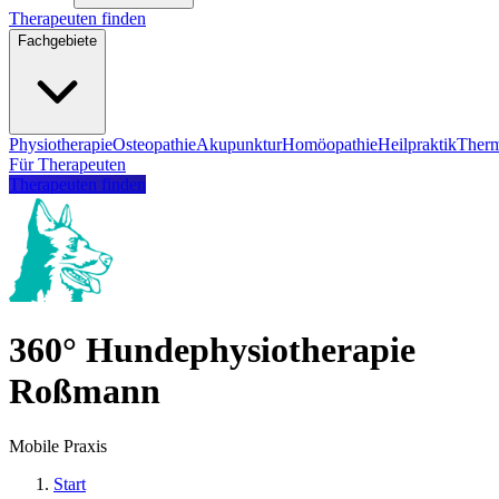
Therapeuten finden
Fachgebiete
Physiotherapie
Osteopathie
Akupunktur
Homöopathie
Heilpraktik
Therm
Für Therapeuten
Therapeuten finden
360° Hundephysiotherapie
Roßmann
Mobile Praxis
Start