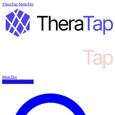
TheraTap MeinTier
MeinTier
Therapeuten finden