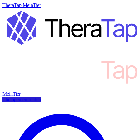
TheraTap MeinTier
MeinTier
Therapeuten finden