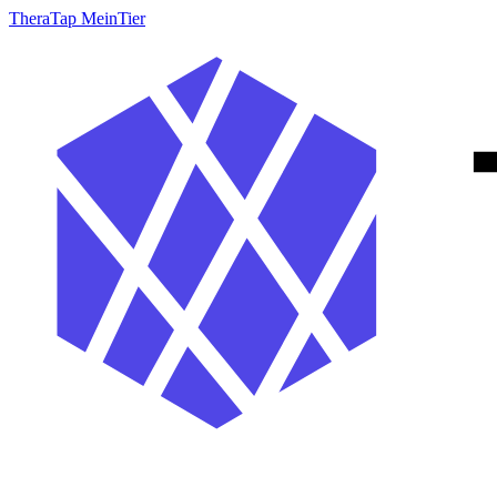
TheraTap MeinTier