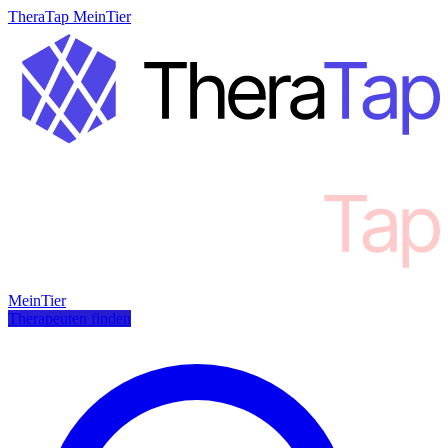
TheraTap MeinTier
MeinTier
Therapeuten finden