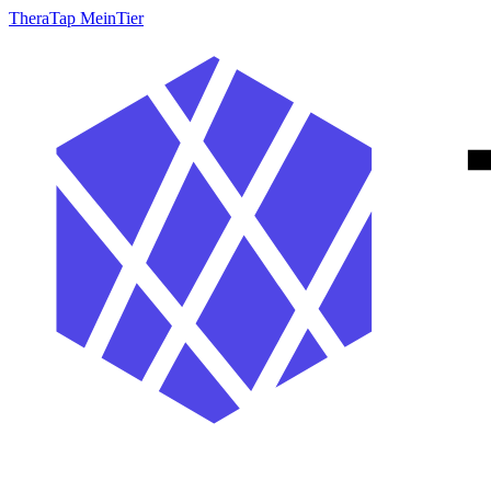
TheraTap MeinTier