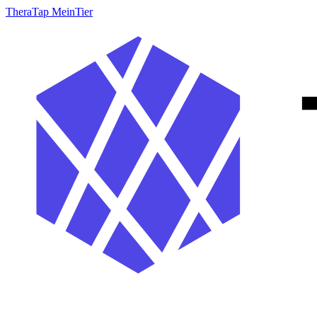
TheraTap MeinTier