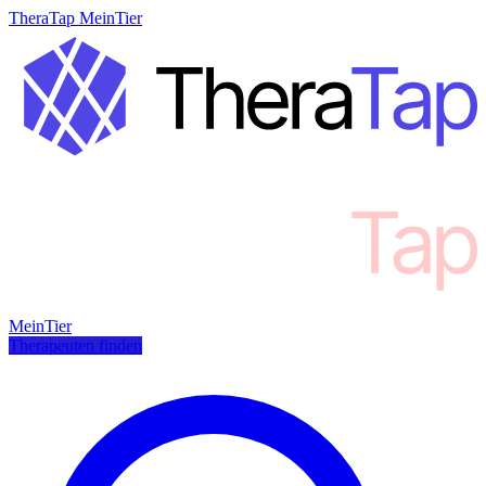
TheraTap MeinTier
MeinTier
Therapeuten finden