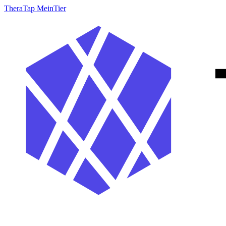
TheraTap MeinTier