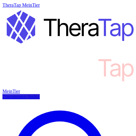
TheraTap MeinTier
MeinTier
Therapeuten finden