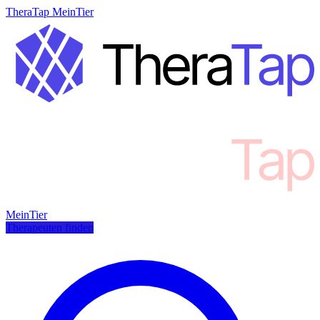
TheraTap MeinTier
MeinTier
Therapeuten finden