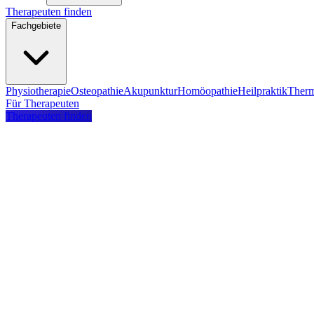
Therapeuten finden
Fachgebiete
Physiotherapie
Osteopathie
Akupunktur
Homöopathie
Heilpraktik
Therm
Für Therapeuten
Therapeuten finden