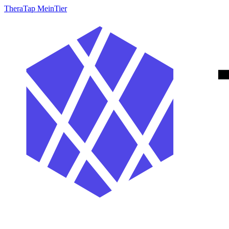
TheraTap MeinTier