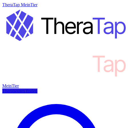
TheraTap MeinTier
MeinTier
Therapeuten finden