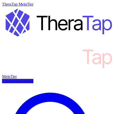
TheraTap MeinTier
MeinTier
Therapeuten finden