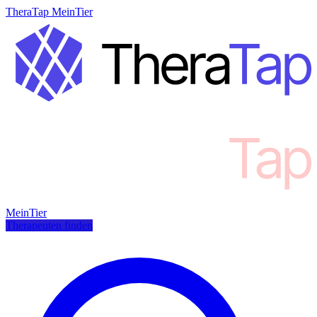
TheraTap MeinTier
MeinTier
Therapeuten finden