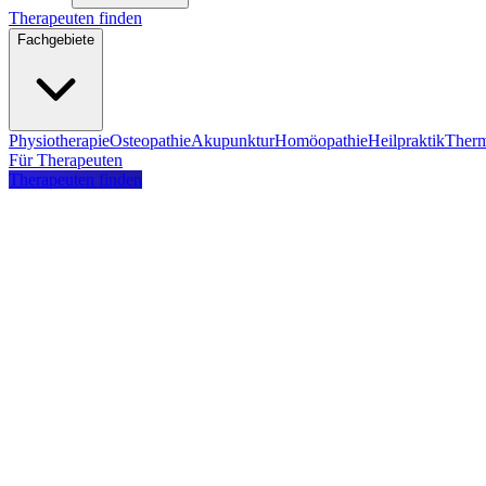
Therapeuten finden
Fachgebiete
Physiotherapie
Osteopathie
Akupunktur
Homöopathie
Heilpraktik
Therm
Für Therapeuten
Therapeuten finden