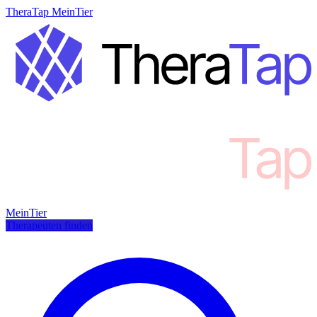
TheraTap MeinTier
MeinTier
Therapeuten finden