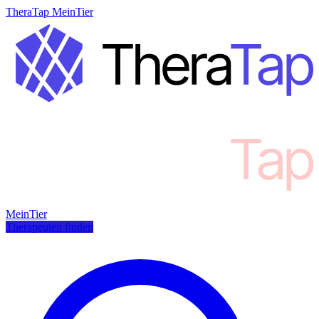
TheraTap MeinTier
MeinTier
Therapeuten finden