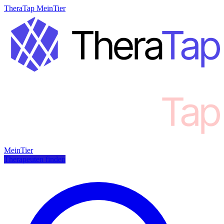
TheraTap MeinTier
MeinTier
Therapeuten finden