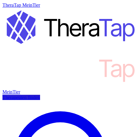
TheraTap MeinTier
MeinTier
Therapeuten finden