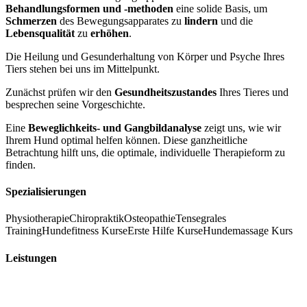
Behandlungsformen
und -methoden
eine solide Basis, um
Schmerzen
des Bewegungsapparates zu
lindern
und die
Lebensqualität
zu
erhöhen
.
Die Heilung und Gesunderhaltung von Körper und Psyche Ihres
Tiers stehen bei uns im Mittelpunkt.
Zunächst prüfen wir den
Gesundheitszustandes
Ihres Tieres und
besprechen seine Vorgeschichte.
Eine
Beweglichkeits- und Gangbildanalyse
zeigt uns, wie wir
Ihrem Hund optimal helfen können. Diese ganzheitliche
Betrachtung hilft uns, die optimale, individuelle Therapieform zu
finden.
Spezialisierungen
Physiotherapie
Chiropraktik
Osteopathie
Tensegrales
Training
Hundefitness Kurse
Erste Hilfe Kurse
Hundemassage Kurs
Leistungen