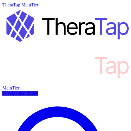
TheraTap MeinTier
MeinTier
Therapeuten finden