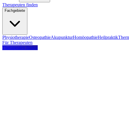
Therapeuten finden
Fachgebiete
Physiotherapie
Osteopathie
Akupunktur
Homöopathie
Heilpraktik
Therm
Für Therapeuten
Therapeuten finden