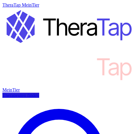
TheraTap MeinTier
MeinTier
Therapeuten finden