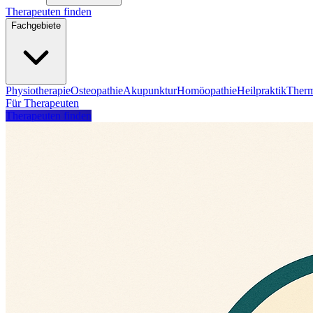
Therapeuten finden
Fachgebiete
Physiotherapie
Osteopathie
Akupunktur
Homöopathie
Heilpraktik
Therm
Für Therapeuten
Therapeuten finden