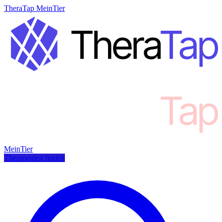
TheraTap MeinTier
MeinTier
Therapeuten finden