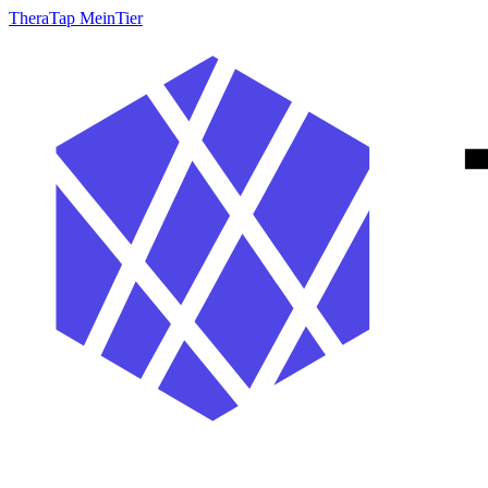
TheraTap MeinTier