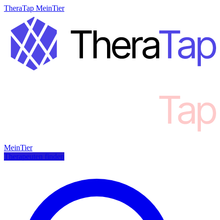
TheraTap MeinTier
MeinTier
Therapeuten finden