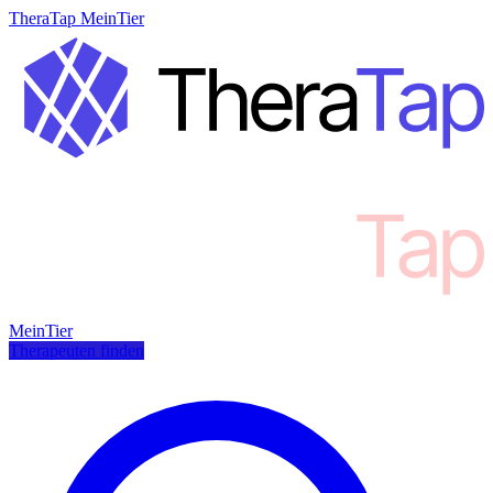
TheraTap MeinTier
MeinTier
Therapeuten finden