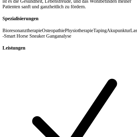
ist es die Gesundheit, Lebensfreude, und das Wohlbefinden meiner
Patienten sanft und ganzheitlich zu fördern.
Spezialisierungen
Bioresonanztherapie
Osteopathie
Physiotherapie
Taping
Akupunktur
Las
-Smart Horse Sneaker Ganganalyse
Leistungen