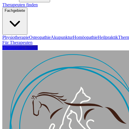
Therapeuten finden
Fachgebiete
Physiotherapie
Osteopathie
Akupunktur
Homöopathie
Heilpraktik
Therm
Für Therapeuten
Therapeuten finden