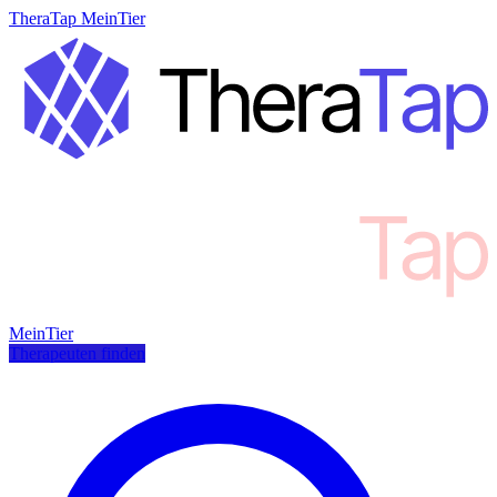
TheraTap MeinTier
MeinTier
Therapeuten finden